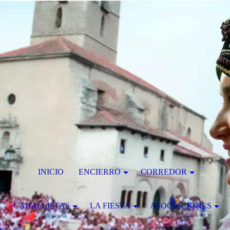
INICIO
ENCIERRO
CORREDOR
CABALLISTAS
LA FIESTA
ASOCIACIONES